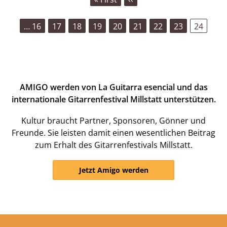
page
Seite
Seite
…
16
Seite
17
Seite
18
Seite
19
Seite
20
Seite
21
Seite
22
Seite
23
Aktuelle
24
Seite
AMIGO werden von La Guitarra esencial und das
internationale Gitarrenfestival Millstatt unterstützen.
Kultur braucht Partner, Sponsoren, Gönner und
Freunde. Sie leisten damit einen wesentlichen Beitrag
zum Erhalt des Gitarrenfestivals Millstatt.
Jetzt Amigo werden