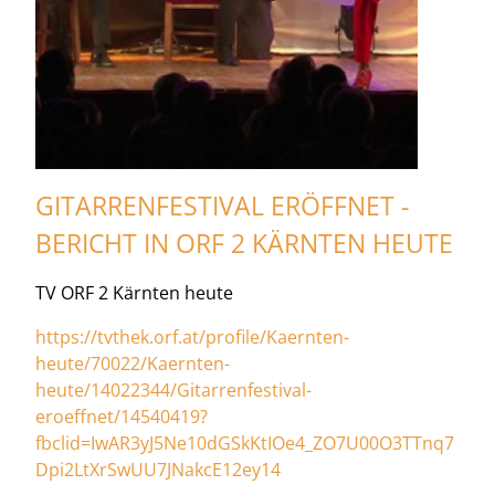
GITARRENFESTIVAL ERÖFFNET -
BERICHT IN ORF 2 KÄRNTEN HEUTE
TV ORF 2 Kärnten heute
https://tvthek.orf.at/profile/Kaernten-
heute/70022/Kaernten-
heute/14022344/Gitarrenfestival-
eroeffnet/14540419?
fbclid=IwAR3yJ5Ne10dGSkKtIOe4_ZO7U00O3TTnq7
Dpi2LtXrSwUU7JNakcE12ey14