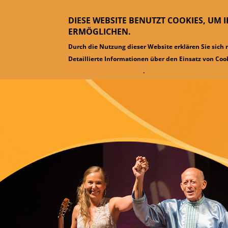
DIESE WEBSITE BENUTZT COOKIES, UM 
ERMÖGLICHEN.
Durch die Nutzung dieser Website erklären Sie sich
Detaillierte Informationen über den Einsatz von Cook
Datenschutzinformation
.