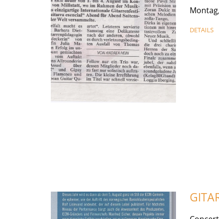
Montag,
DETAILS
GITA
Concer