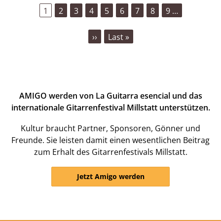
Aktuelle
1
Seite
2
Seite
3
Seite
4
Seite
5
Seite
6
Seite
7
Seite
8
Seite
9
…
Seite
Nächste
››
Last
Last »
Seite
page
AMIGO werden von La Guitarra esencial und das
internationale Gitarrenfestival Millstatt unterstützen.
Kultur braucht Partner, Sponsoren, Gönner und
Freunde. Sie leisten damit einen wesentlichen Beitrag
zum Erhalt des Gitarrenfestivals Millstatt.
Jetzt Amigo werden