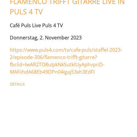
FLAMENCO TRIFFT GITARRE LIVE IN
PULS 4 TV
Café Puls Live Puls 4 TV
Donnerstag, 2. November 2023
https://www.puls4.com/tv/cafe-puls/staffel-2023-
2/episode-306/flamenco-trifft-gitarre?
fbclid=IwAR2TO8uIpkNkSutkIUyAphvpnD-
MAFiihdA68Eb49DPn04igaj53xh3EdFI
DETAILS