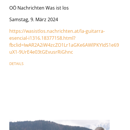
OÖ Nachrichten Was ist los
Samstag, 9. März 2024
https://wasistlos.nachrichten.at/la-guitarra-
esencial-i1316.18377158.html?
fbclid=IwAR2A2iW4zcZO1Lr1aGKe6AWlPKYIdS1e69
uX1-9UrE4e03tGEvusrRiGhnc
DETAILS