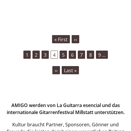
SEITENNUMMERIERUNG
First
« First
Vorherige
‹‹
page
Seite
Seite
1
Seite
2
Seite
3
Aktuelle
4
Seite
5
Seite
6
Seite
7
Seite
8
Seite
9
…
Seite
Nächste
››
Last
Last »
Seite
page
AMIGO werden von La Guitarra esencial und das
internationale Gitarrenfestival Millstatt unterstützen.
Kultur braucht Partner, Sponsoren, Gönner und