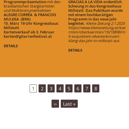
Programmpräsentation
mit
den
GRACIAS A LA VIDA ordentlich
brasilianischen Stargitarristen
Schwung in das Kongresshaus
und Multiinstrumentalisten
Millstatt. Das Publikum wurde
ALEGRE CORRÊA
& FRANCOIS
mit einem hochkarätigen
MULEKA (BRA)
Programm in das neue Jahr
15. März 19 Uhr Kongresshaus
begleitet.
Kleine Zeitung 2.1.2025
Millstatt
https://www.kleinezeitung.at/kae
Kartenverkauf ab 3. Februar
rnten/oberkaernten/19218898/m
karten@gitarrenfestival.at
it-exquisitem-silvesterkonzert-
klang-das-jahr-in-millstatt-aus
DETAILS
DETAILS
SEITENNUMMERIERUNG
Aktuelle
1
Seite
2
Seite
3
Seite
4
Seite
5
Seite
6
Seite
7
Seite
8
Seite
Nächste
››
Last
Last »
Seite
page