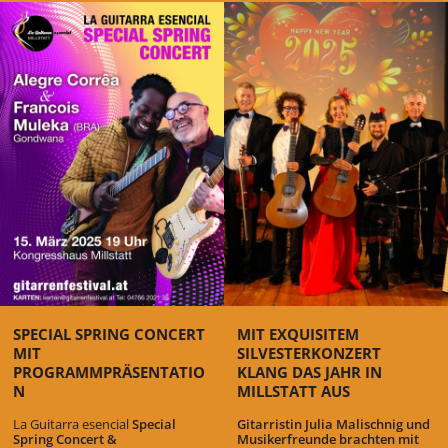
SPECIAL SPRING CONCERT
MIT EXQUISITEM
MIT
SILVESTERKONZERT
PROGRAMMPRÄSENTATIO
KLANG DAS JAHR IN
N
MILLSTATT AUS
La Guitarra esencial
Special
Gitarristin Julia Malischnig und
Spring Concert &
Musikerfreunde brachten mit