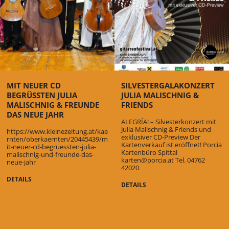
MIT NEUER CD
SILVESTERGALAKONZERT
BEGRÜSSTEN JULIA M
JULIA MALISCHNIG &
ALISCHNIG & FREUNDE D
FRIENDS
AS NEUE JAHR
ALEGRÍA! – Silvesterkonzert mit
Julia Malischnig & Friends und
https://www.kleinezeitung.at/kae
exklusiver CD-Preview Der
rnten/oberkaernten/20445439/m
Kartenverkauf ist eröffnet! Porcia
it-neuer-cd-begruessten-julia-
Kartenbüro Spittal
malischnig-und-freunde-das-
karten@porcia.at Tel. 04762
neue-jahr
42020
DETAILS
DETAILS