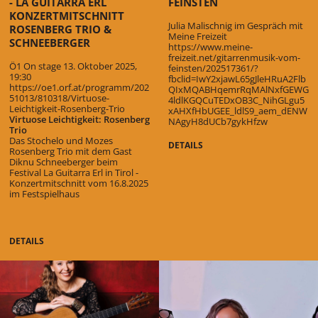
- LA GUITARRA ERL
FEINSTEN
KONZERTMITSCHNITT
Julia Malischnig im Gespräch mit
ROSENBERG TRIO &
Meine Freizeit
SCHNEEBERGER
https://www.meine-
freizeit.net/gitarrenmusik-vom-
Ö1 On stage 13. Oktober 2025,
feinsten/202517361/?
19:30
fbclid=IwY2xjawL65gJleHRuA2Flb
https://oe1.orf.at/programm/202
QIxMQABHqemrRqMAlNxfGEWG
51013/810318/Virtuose-
4ldlKGQCuTEDxOB3C_NihGLgu5
Leichtigkeit-Rosenberg-Trio
xAHXfHbUGEE_ldlS9_aem_dENW
Virtuose Leichtigkeit: Rosenberg
NAgyH8dUCb7gykHfzw
Trio
Das Stochelo und Mozes
DETAILS
Rosenberg Trio mit dem Gast
Diknu Schneeberger beim
Festival La Guitarra Erl in Tirol -
Konzertmitschnitt vom 16.8.2025
im Festspielhaus
DETAILS