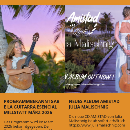
PROGRAMMBEKANNTGAB
NEUES ALBUM AMISTAD
E LA GUITARRA ESENCIAL
JULIA MALISCHNIG
MILLSTATT MÄRZ 2026
Die neue CD AMISTAD von Julia
Malischnig ist ab sofort erhältlich!
Das Programm wird im März
https://www.juliamalischnig.com
2026 bekanntgegeben. Der