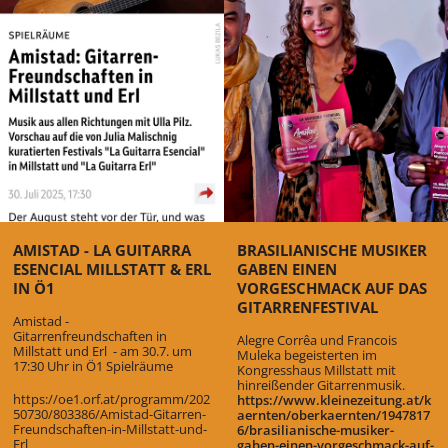
AMISTAD - LA GUITARRA
BRASILIANISCHE MUSIKER
ESENCIAL MILLSTATT & ERL
GABEN EINEN
IN Ö1
VORGESCHMACK AUF DAS
GITARRENFESTIVAL
Amistad -
Gitarrenfreundschaften in
Alegre Corrêa und Francois
Millstatt und Erl - am 30.7. um
Muleka begeisterten im
17:30 Uhr in Ö1 Spielräume
Kongresshaus Millstatt mit
hinreißender Gitarrenmusik.
https://oe1.orf.at/programm/202
https://www.kleinezeitung.at/k
50730/803386/Amistad-Gitarren-
aernten/oberkaernten/1947817
Freundschaften-in-Millstatt-und-
6/brasilianische-musiker-
Erl
gaben-einen-vorgeschmack-auf-