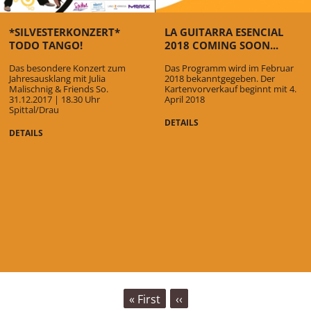
*SILVESTERKONZERT*
LA GUITARRA ESENCIAL
TODO TANGO!
2018 COMING SOON...
Das besondere Konzert zum
Das Programm wird im Februar
Jahresausklang mit Julia
2018 bekanntgegeben. Der
Malischnig & Friends So.
Kartenvorverkauf beginnt mit 4.
31.12.2017 | 18.30 Uhr
April 2018
Spittal/Drau
DETAILS
DETAILS
SEITENNUMMERIERUNG
First
« First
Vorherige
‹‹