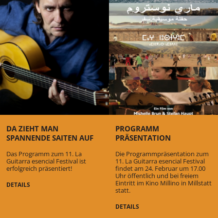
DA ZIEHT MAN
PROGRAMM
SPANNENDE SAITEN AUF
PRÄSENTATION
Das Programm zum 11. La
Die Programmpräsentation zum
Guitarra esencial Festival ist
11. La Guitarra esencial Festival
erfolgreich präsentiert!
findet am 24. Februar um 17.00
Uhr öffentlich und bei freiem
Eintritt im Kino Millino in Millstatt
DETAILS
statt.
DETAILS