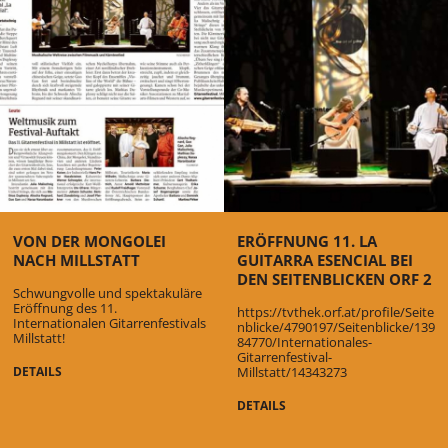
VON DER MONGOLEI
ERÖFFNUNG 11. LA
NACH MILLSTATT
GUITARRA ESENCIAL BEI
DEN SEITENBLICKEN ORF 2
Schwungvolle und spektakuläre
Eröffnung des 11.
https://tvthek.orf.at/profile/Seite
Internationalen Gitarrenfestivals
nblicke/4790197/Seitenblicke/139
Millstatt!
84770/Internationales-
Gitarrenfestival-
DETAILS
Millstatt/14343273
DETAILS