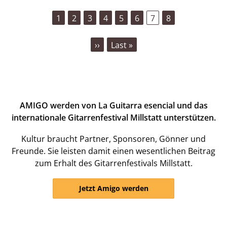
page
Seite
Seite
1
Seite
2
Seite
3
Seite
4
Seite
5
Seite
6
Aktuelle
7
Seite
8
Seite
Nächste
››
Last
Last »
Seite
page
AMIGO werden von La Guitarra esencial und das
internationale Gitarrenfestival Millstatt unterstützen.
Kultur braucht Partner, Sponsoren, Gönner und
Freunde. Sie leisten damit einen wesentlichen Beitrag
zum Erhalt des Gitarrenfestivals Millstatt.
Jetzt Amigo werden