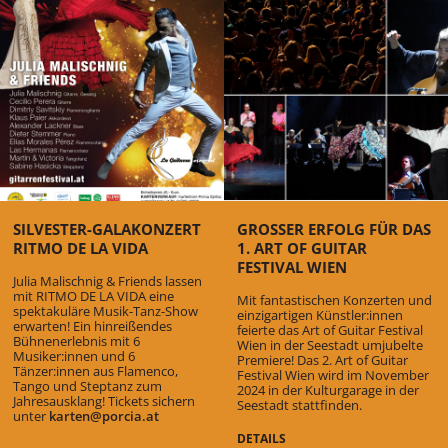
SILVESTER-GALAKONZERT
GROSSER ERFOLG FÜR DAS 1
RITMO DE LA VIDA
. ART OF GUITAR F
ESTIVAL WIEN
Julia Malischnig & Friends lassen
mit RITMO DE LA VIDA eine
Mit fantastischen Konzerten und
spektakuläre Musik-Tanz-Show
einzigartigen Künstler:innen
erwarten! Ein
hinreißendes
feierte das Art of Guitar Festival
Bühnenerlebnis mit 6
Wien in der Seestadt umjubelte
Musiker:innen und 6
Premiere! Das 2. Art of Guitar
Tänzer:innen aus Flamenco,
Festival Wien wird im November
Tango und Steptanz zum
2024 in der Kulturgarage in der
Jahresausklang! Tickets sichern
Seestadt stattfinden.
unter
karten@porcia.at
DETAILS