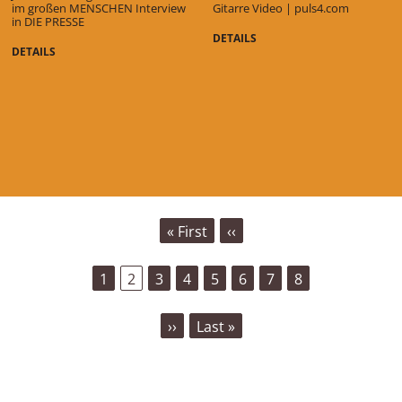
im großen MENSCHEN Interview
Gitarre Video | puls4.com
in DIE PRESSE
DETAILS
DETAILS
SEITENNUMMERIERUNG
First
« First
Vorherige
‹‹
page
Seite
Seite
1
Aktuelle
2
Seite
3
Seite
4
Seite
5
Seite
6
Seite
7
Seite
8
Seite
Nächste
››
Last
Last »
Seite
page