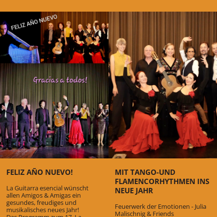
FELIZ AÑO NUEVO!
MIT TANGO-UND
FLAMENCORHYTHMEN INS
La Guitarra esencial wünscht
NEUE JAHR
allen Amigos & Amigas ein
gesundes, freudiges und
Feuerwerk der Emotionen - Julia
musikalisches neues Jahr!
Malischnig & Friends