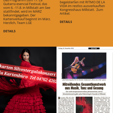
Das Programm zum 17. La
begeisterten mit RITMO DE LA
Guitarra esencial Festival, das
VIDA im restlos ausverkauften
vom 6. -11.8. in Millstatt am See
Kongresshaus Millstatt.
Zum
stattfindet, wird im MÄRZ
Artikel
.
bekanntgegeben. Der
Kartenverkauf beginnt im März.
DETAILS
Herzlich, Team LGE
DETAILS