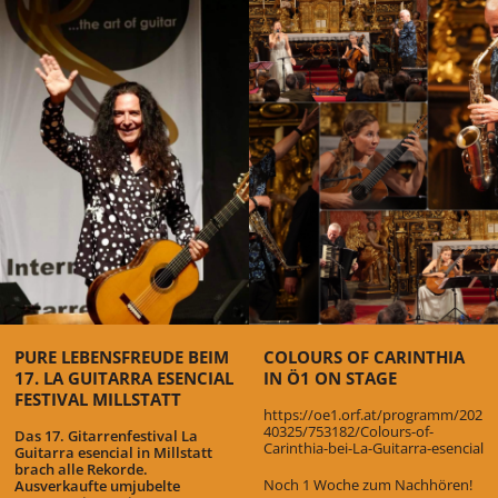
PURE LEBENSFREUDE BEIM
COLOURS OF CARINTHIA
17. LA GUITARRA ESENCIAL
IN Ö1 ON STAGE
FESTIVAL MILLSTATT
https://oe1.orf.at/programm/202
40325/753182/Colours-of-
Das 17. Gitarrenfestival La
Carinthia-bei-La-Guitarra-esencial
Guitarra esencial in Millstatt
brach alle Rekorde.
Noch 1 Woche zum Nachhören!
Ausverkaufte umjubelte