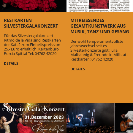
RESTKARTEN
MITREISSENDES G
SILVESTERGALAKONZERT
ESAMTKUNSTWERK AUS M
USIK, TANZ UND GESANG
Für das Silvestergalakonzert
Ritmo de la Vida sind Restkarten
Der wohl temperamentvollste
der Kat. 2 zum Einheitspreis von
Jahreswechsel seit es
25.- Euro erhältlich. Kartenbüro
Silvesterkonzerte gibt: Julia
Porcia Spittal Tel: 04762 42020
Malischnig & Freunde in Millstatt
Restkarten: 04762 42020
DETAILS
DETAILS