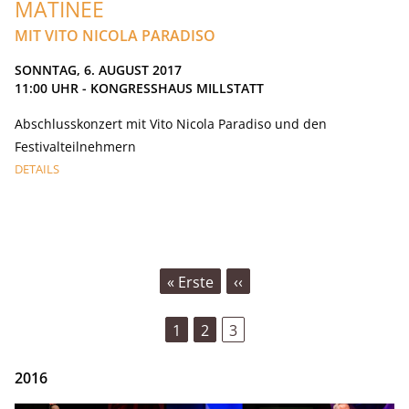
MATINEE
MIT VITO NICOLA PARADISO
SONNTAG, 6. AUGUST 2017
11:00
UHR - KONGRESSHAUS MILLSTATT
Abschlusskonzert mit Vito Nicola Paradiso und den
Festivalteilnehmern
DETAILS
SEITENNUMMERIERUNG
First
« Erste
Vorherige
‹‹
page
Seite
Seite
1
Seite
2
Aktuelle
3
Seite
2016