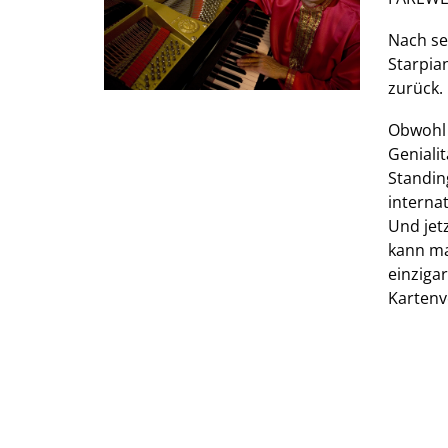
Nach se
Starpia
zurück.
Obwohl 
Geniali
Standin
interna
Und jet
kann ma
einziga
Kartenv