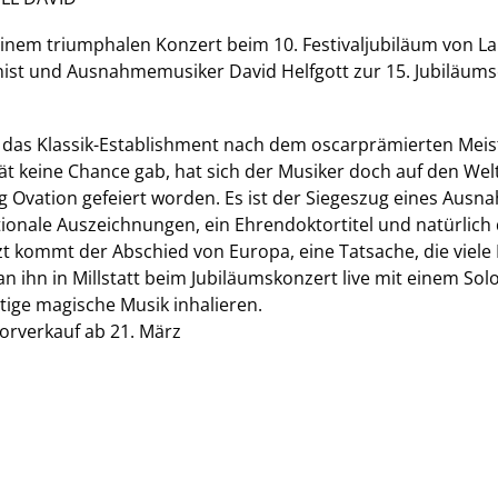
inem triumphalen Konzert beim 10. Festivaljubiläum von La 
nist und Ausnahmemusiker David Helfgott zur 15. Jubiläumse
das Klassik-Establishment nach dem oscarprämierten Meis
tät keine Chance gab, hat sich der Musiker doch auf den We
g Ovation gefeiert worden. Es ist der Siegeszug eines Ausn
tionale Auszeichnungen, ein Ehrendoktortitel und natürlich 
zt kommt der Abschied von Europa, eine Tatsache, die viel
n ihn in Millstatt beim Jubiläumskonzert live mit einem S
rtige magische Musik inhalieren.
orverkauf ab 21. März