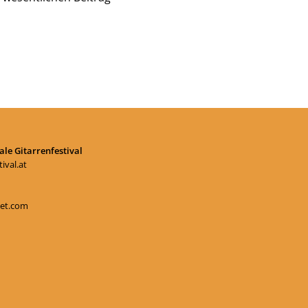
le Gitarrenfestival
ival.at
et.com