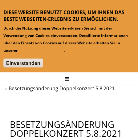
DIESE WEBSITE BENUTZT COOKIES, UM IHNEN DAS
BESTE WEBSEITEN-ERLEBNIS ZU ERMÖGLICHEN.
Durch die Nutzung dieser Website erklären Sie sich mit der
Verwendung von Cookies einverstanden. Detaillierte Informationen
über den Einsatz von Cookies auf dieser Website erhalten Sie in
unserer
Datenschutzinformation
.
Einverstanden
Hauptmenü
Startseite
News
Besetzungsänderung Doppelkonzert 5.8.2021
BESETZUNGSÄNDERUNG
DOPPELKONZERT 5.8.2021