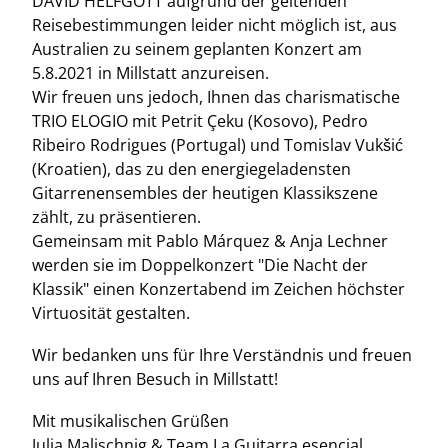
DAVID HELFGOTT aufgrund der geltenden
Reisebestimmungen leider nicht möglich ist, aus
Australien zu seinem geplanten Konzert am
5.8.2021 in Millstatt anzureisen.
Wir freuen uns jedoch, Ihnen
das charismatische
TRIO ELOGIO mit Petrit Çeku (Kosovo), Pedro
Ribeiro Rodrigues (Portugal) und Tomislav Vukšić
(Kroatien), das zu den energiegeladensten
Gitarrenensembles der heutigen Klassikszene
zählt, zu präsentieren.
Gemeinsam mit Pablo Márquez & Anja Lechner
werden sie im Doppelkonzert "Die Nacht der
Klassik" einen Konzertabend im Zeichen höchster
Virtuosität gestalten.
Wir bedanken uns für Ihre Verständnis und freuen
uns auf Ihren Besuch in Millstatt!
Mit musikalischen Grüßen
Julia Malischnig & Team La Guitarra esencial