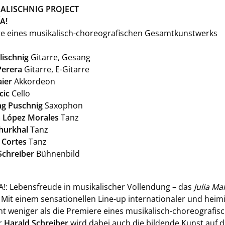
MALISCHNIG PROJECT
A!
e eines musikalisch-choreografischen Gesamtkunstwerks
lischnig
Gitarre, Gesang
Perera
Gitarre, E-Gitarre
aier
Akkordeon
cic
Cello
g Puschnig
Saxophon
a López Morales
Tanz
hurkhal
Tanz
 Cortes
Tanz
Schreiber
Bühnenbild
A!
: Lebensfreude in musikalischer Vollendung – das
Julia Ma
 Mit einem sensationellen Line-up internationaler und heim
cht weniger als die Premiere eines musikalisch-choreograf
r
Harald Schreiber
wird dabei auch die bildende Kunst auf 