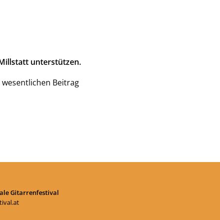
illstatt unterstützen.
 wesentlichen Beitrag
le Gitarrenfestival
ival.at