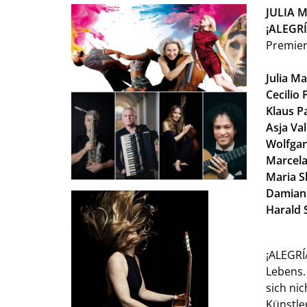
JULIA 
¡ALEGRÍ
Premier
Julia Ma
Cecilio 
Klaus P
Asja Val
Wolfgan
Marcel
Maria S
Damian
Harald 
¡ALEGRÍ
Lebens.
sich ni
Künstle