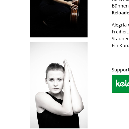
Bühnenb
Reload
Alegría
Freihei
Staunen
Ein Kon
Suppor