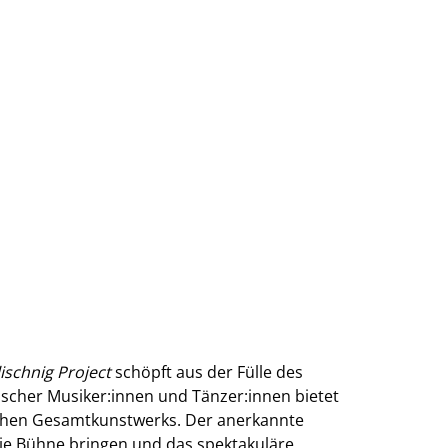
lischnig Project
schöpft aus der Fülle des
ischer Musiker:innen und Tänzer:innen bietet
ischen Gesamtkunstwerks. Der anerkannte
die Bühne bringen und das spektakuläre