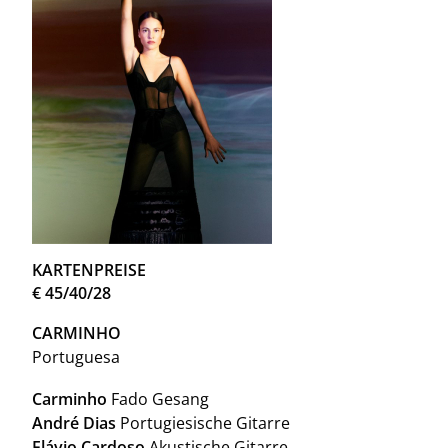
KARTENPREISE
€
45/40/28
CARMINHO
Portuguesa
Carminho
Fado
Gesang
André Dias
Portugiesische Gitarre
Flávio Cardoso
Akustische Gitarre