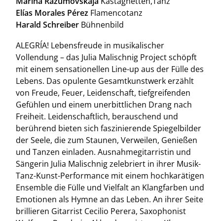
Marina Razumovskaja
Kastagnetten,Tanz
Elías Morales Pérez
Flamencotanz
Harald Schreiber
Bühnenbild
ALEGRÍA! Lebensfreude in musikalischer
Vollendung – das Julia Malischnig Project schöpft
mit einem sensationellen Line-up aus der Fülle des
Lebens. Das opulente Gesamtkunstwerk erzählt
von Freude, Feuer, Leidenschaft, tiefgreifenden
Gefühlen und einem unerbittlichen Drang nach
Freiheit. Leidenschaftlich, berauschend und
berührend bieten sich faszinierende Spiegelbilder
der Seele, die zum Staunen, Verweilen, Genießen
und Tanzen einladen. Ausnahmegitarristin und
Sängerin Julia Malischnig zelebriert in ihrer Musik-
Tanz-Kunst-Performance mit einem hochkarätigen
Ensemble die Fülle und Vielfalt an Klangfarben und
Emotionen als Hymne an das Leben. An ihrer Seite
brillieren Gitarrist Cecilio Perera, Saxophonist