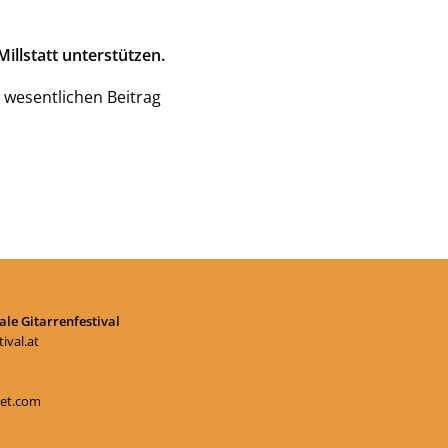
illstatt unterstützen.
 wesentlichen Beitrag
le Gitarrenfestival
ival.at
et.com