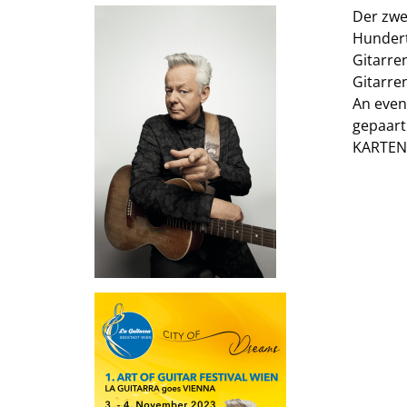
Der zwe
Hundert
Gitarre
Gitarre
An even
gepaart
KARTEN